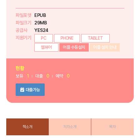
파일포맷
EPUB
파일크기
29MB
공급사
YES24
지원기기
PC
PHONE
TABLET
웹뷰어
어플 수동설치
어플 설치 안내
현황
보유
1
대출
0
예약
0
대출가능
책소개
저자소개
목차