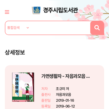
상세정보
가면생활자 - 자음과모음 청소년문학 72
저자
조규미 저
출판사
자음과모음
출판일
2019-01-16
등록일
2019-06-12