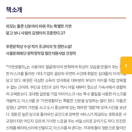
책소개
외모는 물론 신분까지 바꿔 주는 특별한 가면
알고 보니 사람의 감정마저 조종한다고?
푸른문학상 수상 작가 조규미의 첫 장편소설!
서울문화재단 문학창작집 발간지원사업 선정작
『가면생활자』는 사용자의 얼굴에 따라 변화하여 최상의 모습을 만들어 주는 특별
한 마스크를 둘러싼 거대 기업의 음모와 우연히 사건에 휘말린 십대들의 이야기를
담고 있다. 배경은 극심한 소득의 양극화로 대부분의 부모가 아이를 직접 양육할
수 없는 근미래. 주인공 진진과 오타 역시 어릴 때부터 청소년 기숙사에서 생활하
며 교육받는다. 초대형 글로벌 기업 아이마스크 사는 특수 물질을 사용한 마스크를
개발하고, 마스크를 쓴 ‘가면생활자’는 특별한 신분을 상징하는 말이 된다. 이들은
엄청난 금액의 가면을 쓰고 도시 중심부에 있는 화려한 ‘정원’에 모여 시간을 보낸
다. 정원은 높은 담으로 둘러싸인 공간으로 완벽한 서비스가 제공되는 호화로운 사
교장이지만 어딘지 모르게 기이한 느낌을 주는 비밀스러운 곳이기도 하다. 진진은
신제품 베타테스터에 선발되고, 마스크를 써 본다는 기대에 들떠 정원으로 들어간