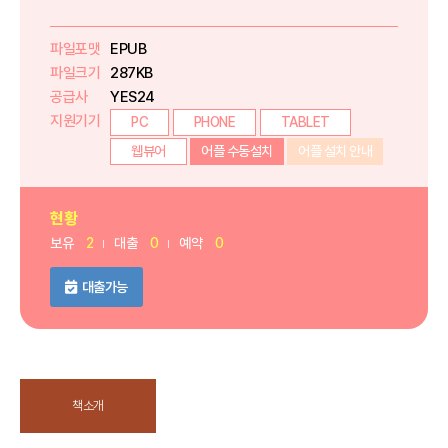
파일포맷
EPUB
파일크기
287KB
공급사
YES24
지원기기
PC
PHONE
TABLET
웹뷰어
어플 수동설치
어플 설치 안내
현황
보유
2
대출
0
예약
0
대출가능
책소개