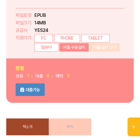
파일포맷
EPUB
파일크기
14MB
공급사
YES24
지원기기
PC
PHONE
TABLET
웹뷰어
어플 수동설치
어플 설치 안내
현황
보유
1
대출
0
예약
0
대출가능
책소개
목차