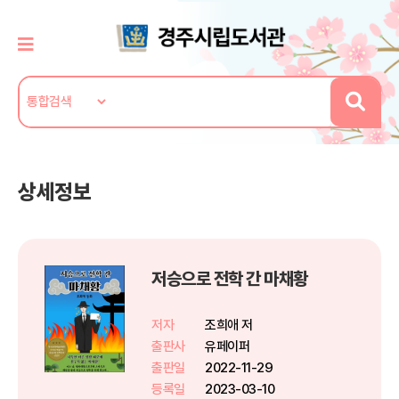
상세정보
저승으로 전학 간 마채황
저자
조희애 저
출판사
유페이퍼
출판일
2022-11-29
등록일
2023-03-10