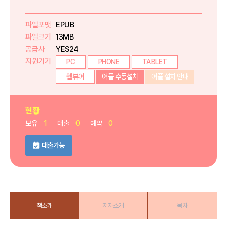
파일포맷
EPUB
파일크기
13MB
공급사
YES24
지원기기
PC
PHONE
TABLET
웹뷰어
어플 수동설치
어플 설치 안내
현황
보유
1
대출
0
예약
0
대출가능
책소개
저자소개
목차