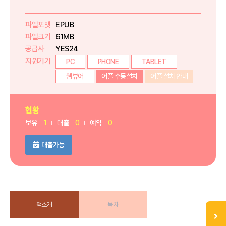
파일포맷
EPUB
파일크기
61MB
공급사
YES24
지원기기
PC
PHONE
TABLET
웹뷰어
어플 수동설치
어플 설치 안내
현황
보유
1
대출
0
예약
0
대출가능
책소개
목차