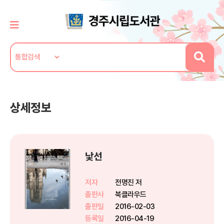
상세정보
낯선
저자
전명진 저
출판사
북클라우드
출판일
2016-02-03
등록일
2016-04-19