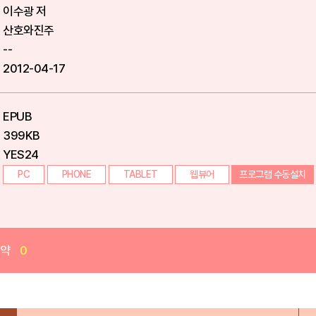
이수광 저
산호와진주
--
2012-04-17
EPUB
399KB
YES24
PC
PHONE
TABLET
웹뷰어
프로그램 수동설치
예약
0