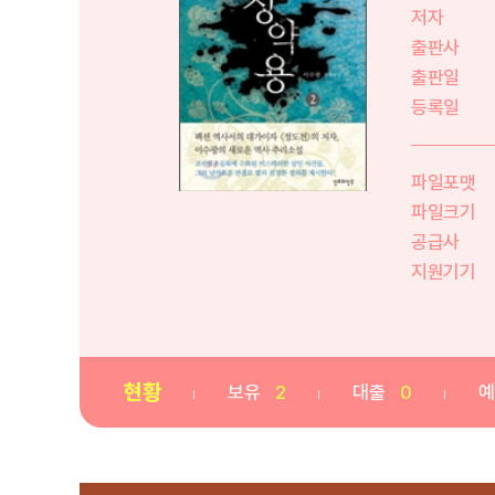
저자
출판사
출판일
등록일
파일포맷
파일크기
공급사
지원기기
현황
보유
2
대출
0