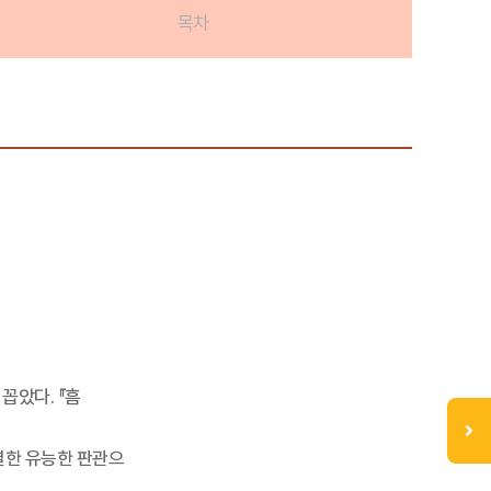
목차
꼽았다. 『흠
결한 유능한 판관으