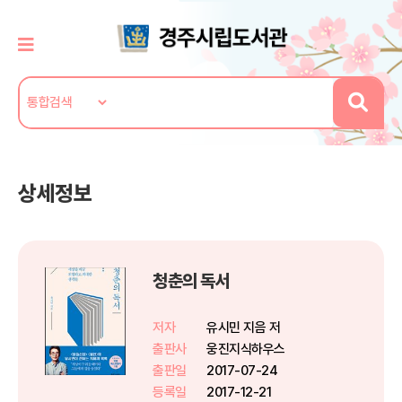
상세정보
청춘의 독서
저자
유시민 지음 저
출판사
웅진지식하우스
출판일
2017-07-24
등록일
2017-12-21