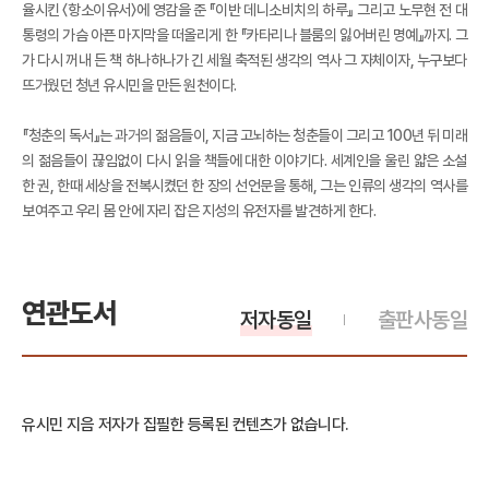
율시킨 〈항소이유서〉에 영감을 준 『이반 데니소비치의 하루』 그리고 노무현 전 대
통령의 가슴 아픈 마지막을 떠올리게 한 『카타리나 블룸의 잃어버린 명예』까지. 그
가 다시 꺼내 든 책 하나하나가 긴 세월 축적된 생각의 역사 그 자체이자, 누구보다
뜨거웠던 청년 유시민을 만든 원천이다.
『청춘의 독서』는 과거의 젊음들이, 지금 고뇌하는 청춘들이 그리고 100년 뒤 미래
의 젊음들이 끊임없이 다시 읽을 책들에 대한 이야기다. 세계인을 울린 얇은 소설
한 권, 한때 세상을 전복시켰던 한 장의 선언문을 통해, 그는 인류의 생각의 역사를
보여주고 우리 몸 안에 자리 잡은 지성의 유전자를 발견하게 한다.
연관도서
저자동일
출판사동일
유시민 지음 저자가 집필한 등록된 컨텐츠가 없습니다.