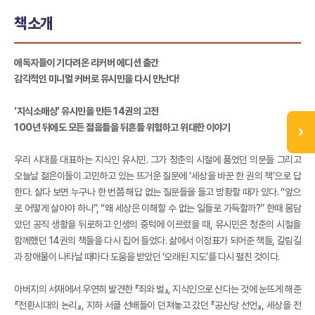
책소개
애독자들이 기다려온 리커버 에디션 출간
감각적인 미니멀 커버로 유시민을 다시 만난다!
‘지식소매상’ 유시민을 만든 14권의 고전
100년 뒤에도 모든 젊음들을 뒤흔들 위험하고 위대한 이야기
우리 시대를 대표하는 지식인 유시민. 그가 청춘의 시절에 품었던 의문들 그리고
오늘날 젊은이들이 고민하고 있는 뜨거운 질문에 ‘세상을 바꾼 한 권의 책’으로 답
한다. 살다 보면 누구나 한 번쯤 해답 없는 질문들을 들고 방황할 때가 있다. “앞으
로 어떻게 살아야 하나”, “왜 세상은 이해할 수 없는 일들로 가득할까?” 한때 몸담
았던 공직 생활을 뒤로하고 인생의 중턱에 이르렀을 때, 유시민은 청춘의 시절을
함께했던 14권의 책들을 다시 집어 들었다. 삶에서 이정표가 되어준 책들, 갈림길
과 장애물이 나타날 때마다 도움을 받았던 ‘오래된 지도’를 다시 펼친 것이다.
아버지의 서재에서 우연히 발견한 『죄와 벌』, 지식인으로 산다는 것에 눈뜨게 해준
『전환시대의 논리』, 지하 서클 선배들이 던져놓고 갔던 『공산당 선언』, 세상을 전