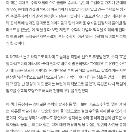
이 책은 고대 첫 수학자 탈레스로 출발해 중세의 뉴턴과 오일러를 거치며 근대의
가우스, 현대의 러셀과 튜링에 이르기까지 오늘날 우리가 알고 있는 수학을 완성시
킨 수많은 수학자의 삶과 발견을 되짚는다. 숫자와 기호로만 알고 있던 따분한 수
학 공식 뒤에 숨겨진 흥미로운 이야기들과 함께 어려운 수식을 친절하게 풀어낸 일
러스트를 곁들인 이 책을 읽다 보면 저절로 수학의 개념과 맥락을 이해하게 된다.
이 책과 함께 독자들은 자연스럽게 ‘푸는 수학’이 아닌 ‘읽는 수학’의 묘미를 만끽하
게 될 것이다.
피타고라스는 기하학으로 피라미드 높이를 측정해 신으로 추앙받았고, 숫자 ‘0’은
알 콰리즈미의 아라비아 숫자 전파로 비로소 발견되었다. “유레카!”로 유명한 아르
키메데스는 오로지 지렛대의 원리만으로 부피 공식을 유도했고, 갈릴레이는 자연
현상을 ‘수학적’으로 표현함으로써 ‘근대 과학의 아버지’라는 칭호를 얻었다. 어렵
다고 정평 난 행성의 궤도 문제는 뉴턴의 미적분으로 풀렸고, 튜링은 나치 독일의
암호를 수학적 모형으로 해독해 전쟁의 우위를 뒤집었다.
이 책에 등장하는 경이로운 수학의 발자취를 좇다 보면 비로소 수학을 ‘읽어야 하
는’ 이유를 깨닫게 된다. 단순한 문제 풀이만으로는 결코 수학을 이해할 수 없기 때
문이다. 오늘날 우리가 너무나도 당연하게 생각하는 수학 공식과 만물의 법칙은 수
학자들의 끝없는 의문과 질문, 그에 대한 해답과 답을 뒤집는 일련의 사건을 통해
완성되었다. 꼬리에 꼬리를 무는 흥미로운 수학 이야기가 쉴 틈 없이 쏟아지는 이