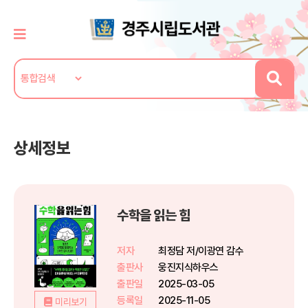
상세정보
수학을 읽는 힘
저자
최정담 저/이광연 감수
출판사
웅진지식하우스
출판일
2025-03-05
등록일
2025-11-05
미리보기