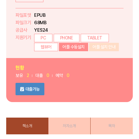
파일포맷
EPUB
파일크기
68MB
공급사
YES24
지원기기
PC
PHONE
TABLET
웹뷰어
어플 수동설치
어플 설치 안내
현황
보유
2
대출
0
예약
0
대출가능
책소개
저자소개
목차