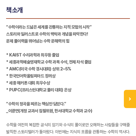
책소개
“수학이라는 드넓은 세계를 관통하는 지적 모험의 시작”
스토리와 일러스트로 수학의 맥락과 개념을 파악한다!
문제 풀이력을 뛰어넘는 수학 문해력의 힘
* KAIST 수리과학과 최우등 졸업
* 세종과학예술영재학교 수학 과목 수석, 전체 차석 졸업
* AMC(미국 수학 경시대회) 상위 2~5%
* 한국언어학올림피아드 장려상
* 세종 해커톤 대회 최우수상
* PUPC(프리스턴대학교 물리 대회) 은상
“수학의 정곡을 찌르는 핵심만 담았다.”
_이광연(개정 교과서 집필위원, 한서대학교 수학과 교수)
수학을 여전히 복잡한 공식의 암기와 수식의 풀이로만 오해하는 사람들을 구해줄
발칙한 스토리텔러가 돌아왔다. 이번에는 지식의 흐름을 관통하는 수학의 역사다.