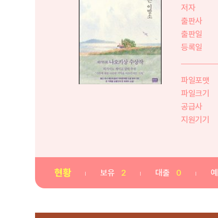
저자
출판사
출판일
등록일
파일포맷
파일크기
공급사
지원기기
현황
보유
2
대출
0