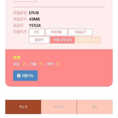
파일포맷
EPUB
파일크기
49MB
공급사
YES24
지원기기
PC
PHONE
TABLET
웹뷰어
어플 수동설치
어플 설치 안내
현황
보유
2
대출
0
예약
0
대출가능
책소개
저자소개
목차