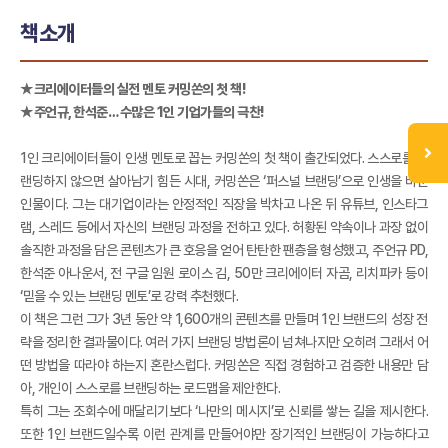
책소개
★크리에이터들의 실전 멘토 커밍쏜의 첫 책!
★주언규, 한석준… 수많은 1인 기업가들의 극찬!
1인 크리에이터들이 인생 멘토로 꼽는 커밍쏜의 첫 책이 출간되었다. 스스로를 브
랜딩하지 않으면 살아남기 힘든 시대, 커밍쏜은 ‘퍼스널 브랜딩’으로 인생을 바꾼
인물이다. 그는 대기업이라는 안정적인 직장을 박차고 나온 뒤 유튜브, 인스타그
램, 스레드 등에서 자신의 브랜딩 과정을 전하고 있다. 허황된 약속이나 과장 없이
솔직한 과정을 담은 콘텐츠가 큰 호응을 얻어 탄탄한 팬층을 형성했고, 주언규 PD,
한석준 아나운서, 전 구글 임원 로이스 김, 50만 크리에이터 자곰, 리치파카 등이
‘믿을 수 있는 브랜딩 멘토’로 강력 추천했다.
이 책은 그런 그가 3년 동안 약 1,600개의 콘텐츠를 만들며 1인 브랜드의 성장 전
략을 정리한 결과물이다. 여러 가지 브랜딩 방법론이 넘쳐나지만 오히려 그래서 어
떤 방법을 따라야 하는지 혼란스럽다. 커밍쏜은 직접 경험하고 검증한 내용만 담
아, 개인이 스스로를 브랜딩하는 로드맵을 제안한다.
특히 그는 조회수에 매달리기보다 ‘나만의 메시지’로 신뢰를 쌓는 길을 제시한다.
또한 1인 브랜드일수록 이런 관계를 만들어야만 장기적인 브랜딩이 가능하다고