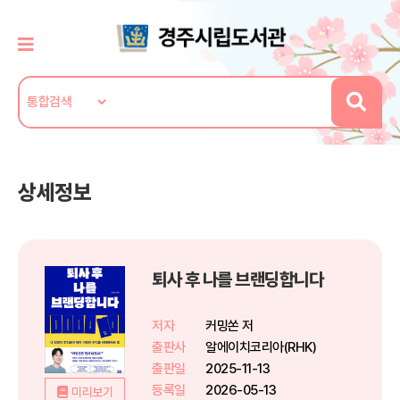
상세정보
퇴사 후 나를 브랜딩합니다
저자
커밍쏜 저
출판사
알에이치코리아(RHK)
출판일
2025-11-13
등록일
2026-05-13
미리보기