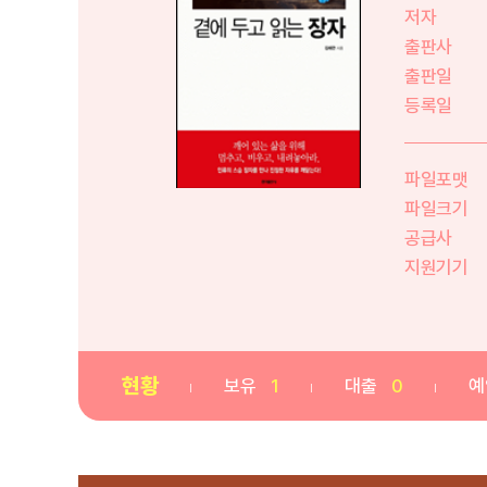
저자
출판사
출판일
등록일
파일포맷
파일크기
공급사
지원기기
현황
보유
1
대출
0
예