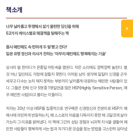
책소개
너무 날카롭고 투명해서 살기 불편한 당신을 위해
52가지 케이스별로 해결책을 말해주는 책
몹시 예민해도 속 편하게 두 발 뻗고 잔다!
일본 유명 정신과 의사가 전하는 ‘아무리 예민해도 행복해지는 기술’
상사의 말 한마디가 온종일 머릿속을 맴돈다. 작은 소리에도 깜짝깜짝 놀란다. 별
것 아닌 일인데도 걱정에 잠들지 못한다. 이처럼 남의 생각에 일일이 신경을 곤두
세우고 다수는 눈치 채지 못하는 부분까지 날카롭게 대응하는 예민한 사람들이 있
다. 그들은 전체 인구 5명중 1명일만큼 많은 HSP(Highly Sensitive Person, 매
우 예민한 사람)라고 불리는 이들이다.
저자는 20년 이상 HSP를 집중적으로 연구해온 신경정신과 전문의로 HSP가 왜
매사에 과민하게 반응하는지, 왜 스스로의 마음을 다독이지 못한 채 고달프게 살아
가는지 그 이유를 밝혀냈다. 이 책에 그간의 상담 경험과 뇌과학 지식을 곁들여 예
민한 사람들이 행복하게 사는 법과 자기다운 모습을 찾는 방법을 고스란히 담아냈