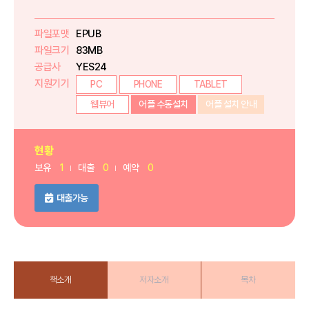
파일포맷
EPUB
파일크기
83MB
공급사
YES24
지원기기
PC
PHONE
TABLET
웹뷰어
어플 수동설치
어플 설치 안내
현황
보유
1
대출
0
예약
0
대출가능
책소개
저자소개
목차