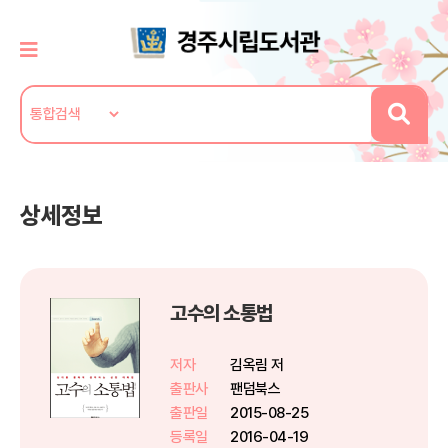
상세정보
고수의 소통법
저자
김옥림 저
출판사
팬덤북스
출판일
2015-08-25
등록일
2016-04-19