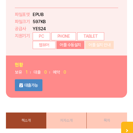
파일포맷
EPUB
파일크기
597KB
공급사
YES24
지원기기
PC
PHONE
TABLET
웹뷰어
어플 수동설치
어플 설치 안내
현황
보유
1
대출
0
예약
0
대출가능
책소개
저자소개
목차