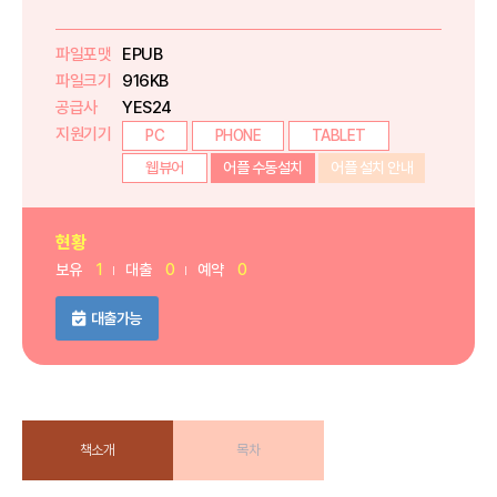
파일포맷
EPUB
파일크기
916KB
공급사
YES24
지원기기
PC
PHONE
TABLET
웹뷰어
어플 수동설치
어플 설치 안내
현황
보유
1
대출
0
예약
0
대출가능
책소개
목차