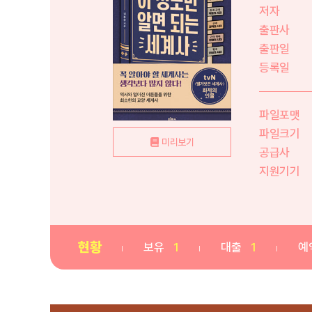
저자
출판사
출판일
등록일
파일포맷
파일크기
미리보기
공급사
지원기기
현황
보유
1
대출
1
예