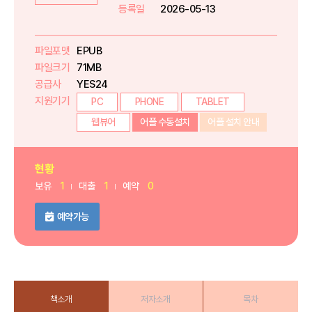
등록일
2026-05-13
파일포맷
EPUB
파일크기
71MB
공급사
YES24
지원기기
PC
PHONE
TABLET
웹뷰어
어플 수동설치
어플 설치 안내
현황
보유
1
대출
1
예약
0
예약가능
책소개
저자소개
목차