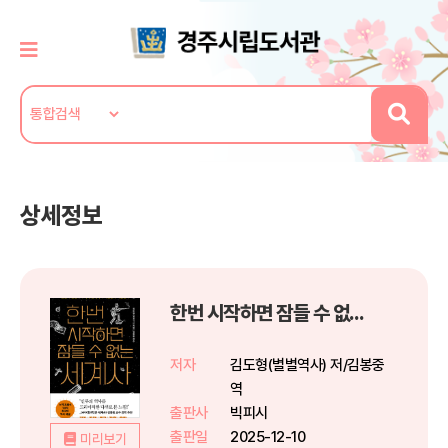
상세정보
한번 시작하면 잠들 수 없는 세계사
저자
김도형(별별역사) 저/김봉중
역
출판사
빅피시
출판일
2025-12-10
미리보기