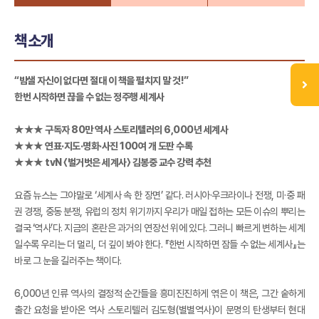
책소개
“밤샐 자신이 없다면 절대 이 책을 펼치지 말 것!”
한번 시작하면 끊을 수 없는 정주행 세계사
★★★ 구독자 80만 역사 스토리텔러의 6,000년 세계사
★★★ 연표·지도·명화·사진 100여 개 도판 수록
★★★ tvN 〈벌거벗은 세계사〉 김봉중 교수 강력 추천
요즘 뉴스는 그야말로 ‘세계사 속 한 장면’ 같다. 러시아·우크라이나 전쟁, 미·중 패
권 경쟁, 중동 분쟁, 유럽의 정치 위기까지 우리가 매일 접하는 모든 이슈의 뿌리는
결국 ‘역사’다. 지금의 혼란은 과거의 연장선 위에 있다. 그러니 빠르게 변하는 세계
일수록 우리는 더 멀리, 더 깊이 봐야 한다. 『한번 시작하면 잠들 수 없는 세계사』는
바로 그 눈을 길러주는 책이다.
6,000년 인류 역사의 결정적 순간들을 흥미진진하게 엮은 이 책은, 그간 숱하게
출간 요청을 받아온 역사 스토리텔러 김도형(별별역사)이 문명의 탄생부터 현대