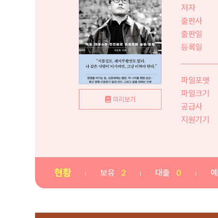
저자
출판사
출판일
등록일
파일포맷
파일크기
미리보기
공급사
지원기기
현황
보유
2
대출
0