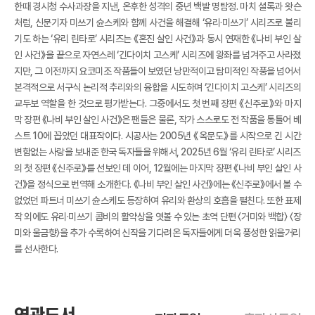
한때 경시청 수사과장을 지낸, 온후한 성격의 중년 백발 명탐정. 마치 셜록과 왓슨
처럼, 신문기자 미쓰기 슌스케와 함께 사건을 해결해 ‘유리·미쓰기’ 시리즈로 불리
기도 하는 ‘유리 린타로’ 시리즈는 《혼진 살인 사건》과 동시 연재한 《나비 부인 살
인 사건》을 끝으로 자연스레 ‘긴다이치 고스케’ 시리즈에 왕좌를 넘겨주고 사라졌
지만, 그 이전까지 요코미조 작품들이 보였던 낭만적이고 탐미적인 작풍을 넘어서
본격적으로 서구식 논리적 추리와의 융합을 시도하며 ‘긴다이치 고스케’ 시리즈의
교두보 역할을 한 것으로 평가받는다. 그중에서도 첫 번째 장편 《신주로》와 마지
막 장편 《나비 부인 살인 사건》은 팬들은 물론, 작가 스스로도 전 작품을 통틀어 베
스트 10에 꼽았던 대표작이다. 시공사는 2005년 《옥문도》를 시작으로 긴 시간
변함없는 사랑을 보내준 한국 독자들을 위해서, 2025년 6월 ‘유리 린타로’ 시리즈
의 첫 장편 《신주로》를 선보인 데 이어, 12월에는 마지막 장편 《나비 부인 살인 사
건》을 정식으로 번역해 소개한다. 《나비 부인 살인 사건》에는 《신주로》에서 볼 수
없었던 파트너 미쓰기 슌스케도 등장하여 유리와 환상의 호흡을 펼친다. 또한 표제
작 외에도 유리·미쓰기 콤비의 활약상을 엿볼 수 있는 초역 단편 〈거미와 백합〉 〈장
미와 울금향〉을 추가 수록하여 신작을 기다려온 독자들에게 더욱 풍성한 읽을거리
를 선사한다.
연관도서