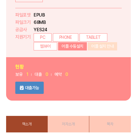
파일포맷
EPUB
파일크기
68MB
공급사
YES24
지원기기
PC
PHONE
TABLET
웹뷰어
어플 수동설치
어플 설치 안내
현황
보유
1
대출
0
예약
0
대출가능
책소개
저자소개
목차