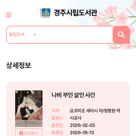
상세정보
나비 부인 살인 사건
저자
요코미조 세이시 저/정명원 역
출판사
시공사
출판일
2026-02-05
등록일
2026-05-13
미리보기