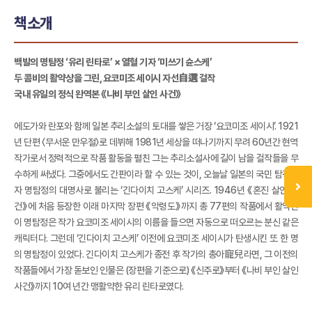
책소개
백발의 명탐정 ‘유리 린타로’ × 열혈 기자 ‘미쓰기 슌스케’
두 콤비의 활약상을 그린, 요코미조 세이시 자선自選 걸작
국내 유일의 정식 완역본 《나비 부인 살인 사건》
에도가와 란포와 함께 일본 추리소설의 토대를 쌓은 거장 ‘요코미조 세이시’. 1921
년 단편 〈무서운 만우절〉로 데뷔해 1981년 세상을 떠나기까지 무려 60년간 현역
작가로서 정력적으로 작품 활동을 펼친 그는 추리소설사에 길이 남을 걸작들을 무
수하게 써냈다. 그중에서도 간판이라 할 수 있는 것이, 오늘날 일본의 국민 탐정이
자 명탐정의 대명사로 불리는 ‘긴다이치 고스케’ 시리즈. 1946년 《혼진 살인 사
건》에 처음 등장한 이래 마지막 장편 《악령도》까지 총 77편의 작품에서 활약한
이 명탐정은 작가 요코미조 세이시의 이름을 들으면 자동으로 떠오르는 분신 같은
캐릭터다. 그런데 ‘긴다이치 고스케’ 이전에 요코미조 세이시가 탄생시킨 또 한 명
의 명탐정이 있었다. 긴다이치 고스케가 종전 후 작가의 총아寵兒라면, 그 이전의
작품들에서 가장 돋보인 인물은 (장편을 기준으로) 《신주로》부터 《나비 부인 살인
사건》까지 10여 년간 맹활약한 유리 린타로였다.