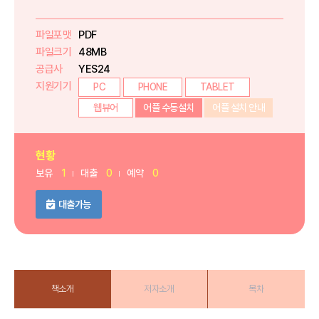
파일포맷
PDF
파일크기
48MB
공급사
YES24
지원기기
PC
PHONE
TABLET
웹뷰어
어플 수동설치
어플 설치 안내
현황
보유
1
대출
0
예약
0
대출가능
책소개
저자소개
목차