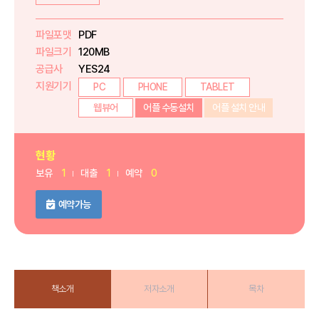
파일포맷
PDF
파일크기
120MB
공급사
YES24
지원기기
PC
PHONE
TABLET
웹뷰어
어플 수동설치
어플 설치 안내
현황
보유
1
대출
1
예약
0
예약가능
책소개
저자소개
목차