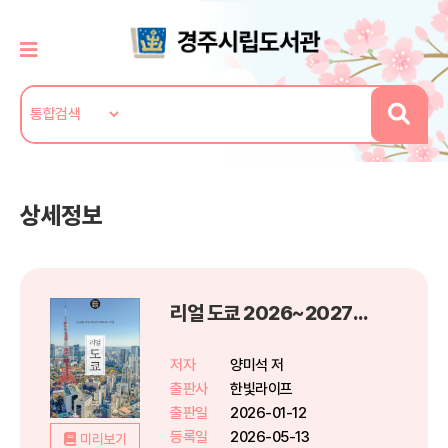
상세정보
리얼 도쿄 2026~2027(개정5판)
저자
양미석 저
출판사
한빛라이프
출판일
2026-01-12
등록일
2026-05-13
미리보기