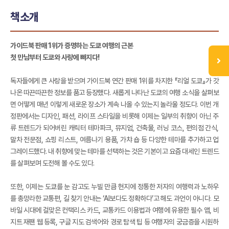
책소개
가이드북 판매 1위가 증명하는 도쿄 여행의 근본
첫 만남부터 도쿄와 사랑에 빠지다!
독자들에게 큰 사랑을 받으며 가이드북 연간 판매 1위를 차지한 『리얼 도쿄』가 갓
나온 따끈따끈한 정보를 품고 등장했다. 새롭게 나타난 도쿄의 여행 소식을 살펴보
면 어떻게 매년 이렇게 새로운 장소가 계속 나올 수 있는지 놀라울 정도다. 이번 개
정판에서는 디자인, 패션, 라이프 스타일을 비롯해 이제는 일부의 취향이 아닌 주
류 트렌드가 되어버린 캐릭터 테마파크, 뮤지엄, 건축물, 러닝 코스, 편의점 간식,
말차 전문점, 쇼핑 리스트, 여름나기 용품, 가챠 숍 등 다양한 테마를 추가하고 업
그레이드했다. 내 취향에 맞는 테마를 선택하는 것은 기본이고 요즘 대세인 트렌드
를 살펴보며 도전해 볼 수도 있다.
또한, 이제는 도쿄를 눈 감고도 누빌 만큼 현지에 정통한 저자의 여행력과 노하우
를 총망라한 교통편, 길 찾기 안내는 ‘AI보다도 정확하다’고 해도 과언이 아니다. 모
바일 시대에 걸맞은 컨택리스 카드, 교통카드 이용법과 여행에 유용한 필수 앱, 비
지트 재팬 웹 등록, 구글 지도 검색어와 경로 탐색 팁 등 여행자의 궁금증을 시원하