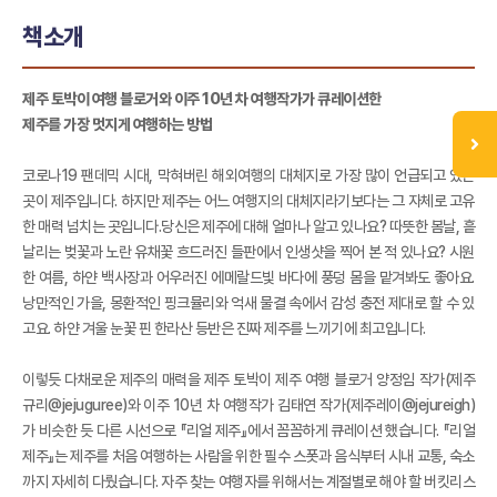
책소개
제주 토박이 여행 블로거와 이주 10년 차 여행작가가 큐레이션한
제주를 가장 멋지게 여행하는 방법
코로나19 팬데믹 시대, 막혀버린 해외여행의 대체지로 가장 많이 언급되고 있는
곳이 제주입니다. 하지만 제주는 어느 여행지의 대체지라기보다는 그 자체로 고유
한 매력 넘치는 곳입니다.당신은 제주에 대해 얼마나 알고 있나요? 따뜻한 봄날, 흩
날리는 벚꽃과 노란 유채꽃 흐드러진 들판에서 인생샷을 찍어 본 적 있나요? 시원
한 여름, 하얀 백사장과 어우러진 에메랄드빛 바다에 풍덩 몸을 맡겨봐도 좋아요.
낭만적인 가을, 몽환적인 핑크뮬리와 억새 물결 속에서 감성 충전 제대로 할 수 있
고요. 하얀 겨울 눈꽃 핀 한라산 등반은 진짜 제주를 느끼기에 최고입니다.
이렇듯 다채로운 제주의 매력을 제주 토박이 제주 여행 블로거 양정임 작가(제주
규리@jejuguree)와 이주 10년 차 여행작가 김태연 작가(제주레이@jejureigh)
가 비슷한 듯 다른 시선으로 『리얼 제주』에서 꼼꼼하게 큐레이션 했습니다. 『리얼
제주』는 제주를 처음 여행하는 사람을 위한 필수 스폿과 음식부터 시내 교통, 숙소
까지 자세히 다뤘습니다. 자주 찾는 여행자를 위해서는 계절별로 해야 할 버킷리스