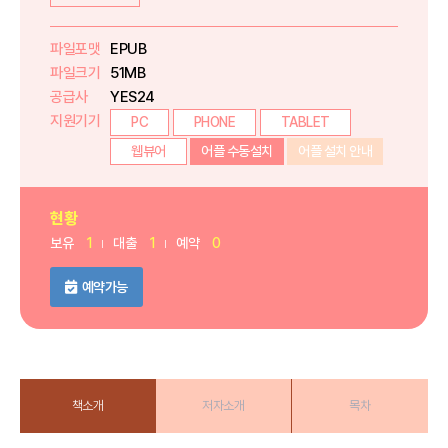
파일포맷
EPUB
파일크기
51MB
공급사
YES24
지원기기
PC
PHONE
TABLET
웹뷰어
어플 수동설치
어플 설치 안내
현황
보유
1
대출
1
예약
0
예약가능
책소개
저자소개
목차