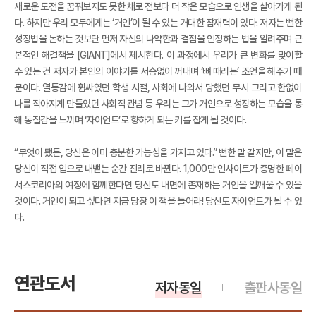
새로운 도전을 꿈꿔보지도 못한 채로 전보다 더 작은 모습으로 인생을 살아가게 된
다. 하지만 우리 모두에게는 ‘거인’이 될 수 있는 거대한 잠재력이 있다. 저자는 뻔한
성장법을 논하는 것보단 먼저 자신의 나약한과 결점을 인정하는 법을 알려주며 근
본적인 해결책을 [GIANT]에서 제시한다. 이 과정에서 우리가 큰 변화를 맞이할
수 있는 건 저자가 본인의 이야기를 서슴없이 꺼내며 ‘뼈 때리는’ 조언을 해주기 때
문이다. 열등감에 휩싸였던 학생 시절, 사회에 나와서 당했던 무시 그리고 한없이
나를 작아지게 만들었던 사회적 관념 등 우리는 그가 거인으로 성장하는 모습을 통
해 동질감을 느끼며 ‘자이언트’로 향하게 되는 키를 잡게 될 것이다.
“무엇이 됐든, 당신은 이미 충분한 가능성을 가지고 있다.” 뻔한 말 같지만, 이 말은
당신이 직접 입으로 내뱉는 순간 진리로 바뀐다. 1,000만 인사이트가 증명한 페이
서스코리아의 여정에 함께한다면 당신도 내면에 존재하는 거인을 일깨울 수 있을
것이다. 거인이 되고 싶다면 지금 당장 이 책을 들어라! 당신도 자이언트가 될 수 있
다.
연관도서
저자동일
출판사동일