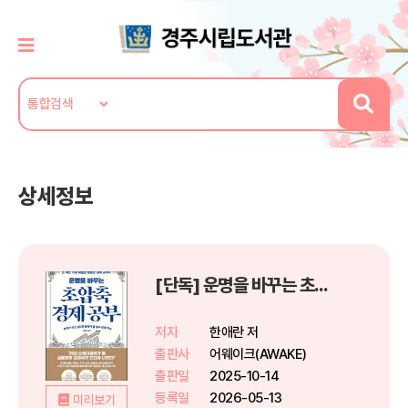
상세정보
[단독] 운명을 바꾸는 초압축 경제 공부
저자
한애란 저
출판사
어웨이크(AWAKE)
출판일
2025-10-14
등록일
2026-05-13
미리보기