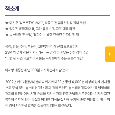
책소개
★ 이진우 ‘삼프로TV’ 부대표, 최종구 전 금융위원장 강력 추천
★ 임미진 롱블랙 대표, 고란 유튜브 ‘알고란’ 대표 극찬
★ 뉴스레터 ‘앤츠랩’, ‘딥다이브’ 발행 한애란 기자의 첫 책
금리, 환율, 주식, 부동산, 코인부터 미래 산업 트렌드까지
23년 차 경제 전문 기자의 ‘돈 버는 감각’을 키우는 실전 경제 수업
“그럼 뭐 사면 돼요?”라고 묻는 독자들에게 주는 근본적 해답!
이재명 대통령 취임 100일 기자회견까지 담았다!
2002년 카드대란부터 팬데믹 위기까지 23년 동안 4,000건 이상의 경제 기사를
쓰고 주식 정보 뉴스레터 ‘앤츠랩’과 경제 트렌드 뉴스레터 ‘딥다이브’를 발행하며
경제의 최전선에서 시장 흐름을 지켜본 경제 전문 저널리스트 한애란 기자가 그간
축적해온 깊이 있는 통찰과 방대한 지식을 집약해 투자에 바로 적용할 수 있는 핵
심 경제 지식만을 압축한 실물경제 입문서를 펴냈다.