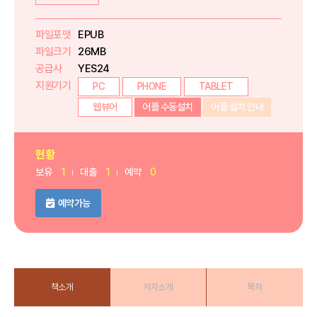
파일포맷
EPUB
파일크기
26MB
공급사
YES24
지원기기
PC
PHONE
TABLET
웹뷰어
어플 수동설치
어플 설치 안내
현황
보유
1
대출
1
예약
0
예약가능
책소개
저자소개
목차