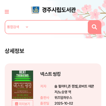
상세정보
넥스트 씽킹
저자
솔 펄머터,존 캠벨,로버트 매쿤
저/노승영 역
출판사
위즈덤하우스
출판일
2025-10-02
미리보기