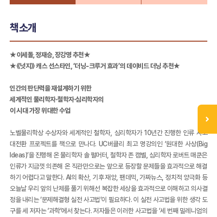
책소개
★이세돌, 정재승, 장강명 추천★
★《넛지》 캐스 선스타인, ‘더닝-크루거 효과’의 데이비드 더닝 추천★
인간의 판단력을 재설계하기 위한
세계적인 물리학자·철학자·심리학자의
이 시대 가장 위대한 수업
노벨물리학상 수상자와 세계적인 철학자, 심리학자가 10년간 진행한 인류 사고
대전환 프로젝트를 책으로 만나다. UC버클리 최고 명강의인 ‘원대한 사상(Big
Ideas)’을 진행해 온 물리학자 솔 펄머터, 철학자 존 캠벨, 심리학자 로버트 매쿤은
인류가 지금껏 의존해 온 직관만으로는 앞으로 등장할 문제들을 효과적으로 해결
하기 어렵다고 말한다. AI의 확산, 기후 재앙, 팬데믹, 가짜뉴스, 정치적 양극화 등
오늘날 우리 앞의 난제를 풀기 위해선 복잡한 세상을 효과적으로 이해하고 의사결
정을 내리는 ‘문제해결형 실전 사고법’이 필요하다. 이 실전 사고법을 위한 생각 도
구를 세 저자는 ‘과학’에서 찾는다. 저자들은 이러한 사고법을 ‘세 번째 밀레니엄의