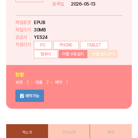
등록일
2026-05-13
파일포맷
EPUB
파일크기
30MB
공급사
YES24
지원기기
PC
PHONE
TABLET
웹뷰어
어플 수동설치
어플 설치 안내
현황
보유
2
대출
2
예약
1
예약가능
책소개
저자소개
목차