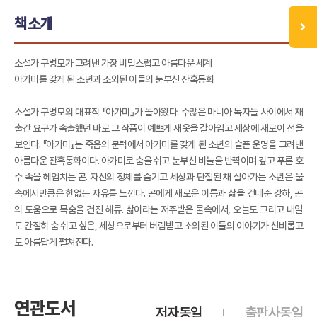
책소개
소설가 구병모가 그려낸 가장 비밀스럽고 아름다운 세계
아가미를 갖게 된 소년과 소외된 이들의 눈부신 잔혹동화
소설가 구병모의 대표작 『아가미』가 돌아왔다. 수많은 마니아 독자들 사이에서 재
출간 요구가 속출했던 바로 그 작품이 예쁘게 새옷을 갈아입고 세상에 새로이 선을
보인다. 『아가미』는 죽음의 문턱에서 아가미를 갖게 된 소년의 슬픈 운명을 그려낸
아름다운 잔혹동화이다. 아가미로 숨을 쉬고 눈부신 비늘을 반짝이며 깊고 푸른 호
수 속을 헤엄치는 곤. 자신의 정체를 숨기고 세상과 단절된 채 살아가는 소년은 물
속에서만큼은 한없는 자유를 느낀다. 곤에게 새로운 이름과 삶을 건네준 강하, 곤
의 도움으로 목숨을 건진 해류. 삶이라는 저주받은 물속에서, 오늘도 그리고 내일
도 간절히 숨 쉬고 싶은, 세상으로부터 버림받고 소외된 이들의 이야기가 신비롭고
도 아름답게 펼쳐진다.
연관도서
저자동일
출판사동일