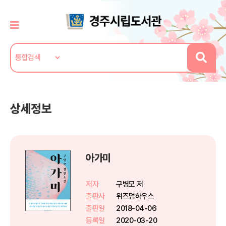
상세정보
아가미
저자
구병모 저
출판사
위즈덤하우스
출판일
2018-04-06
등록일
2020-03-20