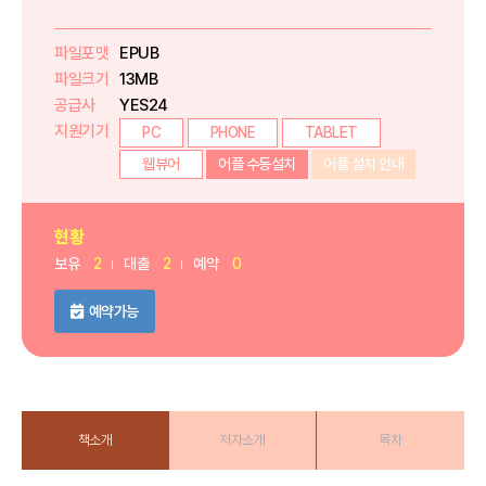
파일포맷
EPUB
파일크기
13MB
공급사
YES24
지원기기
PC
PHONE
TABLET
웹뷰어
어플 수동설치
어플 설치 안내
현황
보유
2
대출
2
예약
0
예약가능
책소개
저자소개
목차