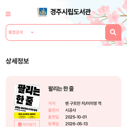
상세정보
팔리는 한 줄
저자
벤 구트만 저/이미영 역
출판사
시공사
출판일
2025-10-01
등록일
2026-05-13
미리보기