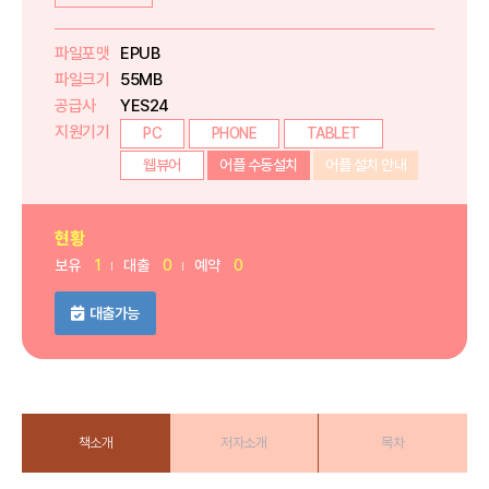
파일포맷
EPUB
파일크기
55MB
공급사
YES24
지원기기
PC
PHONE
TABLET
웹뷰어
어플 수동설치
어플 설치 안내
현황
보유
1
대출
0
예약
0
대출가능
책소개
저자소개
목차