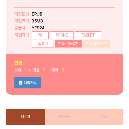
파일포맷
EPUB
파일크기
35MB
공급사
YES24
지원기기
PC
PHONE
TABLET
웹뷰어
어플 수동설치
어플 설치 안내
현황
보유
1
대출
0
예약
0
대출가능
책소개
저자소개
목차