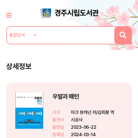
상세정보
우발과 패턴
저자
마크 뷰캐넌 저/김희봉 역
출판사
시공사
출판일
2023-06-22
등록일
2024-03-14