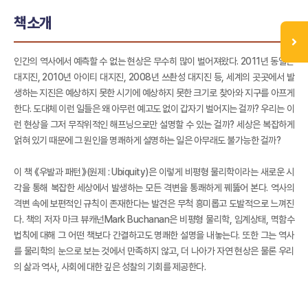
책소개
인간의 역사에서 예측할 수 없는 현상은 무수히 많이 벌어져왔다. 2011년 동일본
대지진, 2010년 아이티 대지진, 2008년 쓰촨성 대지진 등, 세계의 곳곳에서 발
생하는 지진은 예상하지 못한 시기에 예상하지 못한 크기로 찾아와 지구를 아프게
한다. 도대체 이런 일들은 왜 아무런 예고도 없이 갑자기 벌어지는 걸까? 우리는 이
런 현상을 그저 무작위적인 해프닝으로만 설명할 수 있는 걸까? 세상은 복잡하게
얽혀 있기 때문에 그 원인을 명쾌하게 설명하는 일은 아무래도 불가능한 걸까?
이 책 《우발과 패턴》(원제 : Ubiquity)은 이렇게 비평형 물리학이라는 새로운 시
각을 통해 복잡한 세상에서 발생하는 모든 격변을 통쾌하게 꿰뚫어 본다. 역사의
격변 속에 보편적인 규칙이 존재한다는 발견은 무척 흥미롭고 도발적으로 느껴진
다. 책의 저자 마크 뷰캐넌Mark Buchanan은 비평형 물리학, 임계상태, 멱함수
법칙에 대해 그 어떤 책보다 간결하고도 명쾌한 설명을 내놓는다. 또한 그는 역사
를 물리학의 눈으로 보는 것에서 만족하지 않고, 더 나아가 자연 현상은 물론 우리
의 삶과 역사, 사회에 대한 깊은 성찰의 기회를 제공한다.