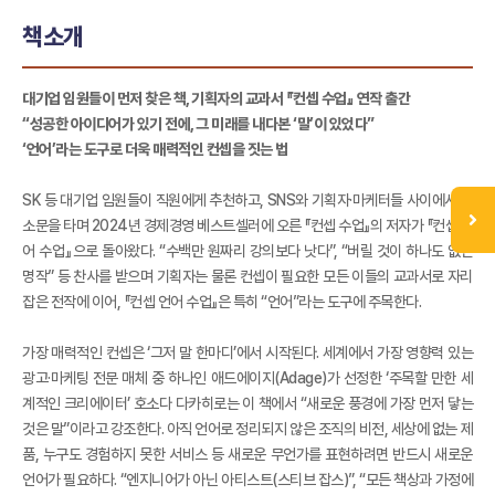
책소개
대기업 임원들이 먼저 찾은 책, 기획자의 교과서 『컨셉 수업』 연작 출간
“성공한 아이디어가 있기 전에, 그 미래를 내다본 ‘말’이 있었다”
‘언어’라는 도구로 더욱 매력적인 컨셉을 짓는 법
SK 등 대기업 임원들이 직원에게 추천하고, SNS와 기획자·마케터들 사이에서 입
소문을 타며 2024년 경제경영 베스트셀러에 오른 『컨셉 수업』의 저자가 『컨셉 언
어 수업』으로 돌아왔다. “수백만 원짜리 강의보다 낫다”, “버릴 것이 하나도 없는
명작” 등 찬사를 받으며 기획자는 물론 컨셉이 필요한 모든 이들의 교과서로 자리
잡은 전작에 이어, 『컨셉 언어 수업』은 특히 “언어”라는 도구에 주목한다.
가장 매력적인 컨셉은 ‘그저 말 한마디’에서 시작된다. 세계에서 가장 영향력 있는
광고·마케팅 전문 매체 중 하나인 애드에이지(Adage)가 선정한 ‘주목할 만한 세
계적인 크리에이터’ 호소다 다카히로는 이 책에서 “새로운 풍경에 가장 먼저 닿는
것은 말”이라고 강조한다. 아직 언어로 정리되지 않은 조직의 비전, 세상에 없는 제
품, 누구도 경험하지 못한 서비스 등 새로운 무언가를 표현하려면 반드시 새로운
언어가 필요하다. “엔지니어가 아닌 아티스트(스티브 잡스)”, “모든 책상과 가정에