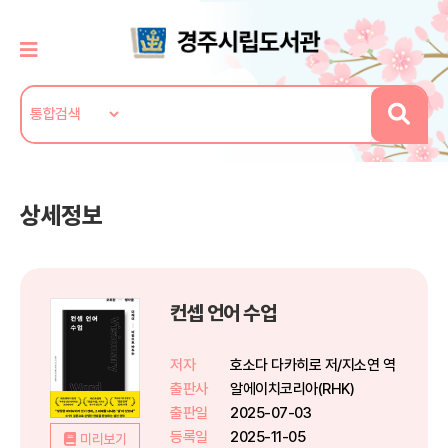
상세정보
컨셉 언어 수업
저자
호소다 다카히로 저/지소연 역
출판사
알에이치코리아(RHK)
출판일
2025-07-03
등록일
2025-11-05
미리보기