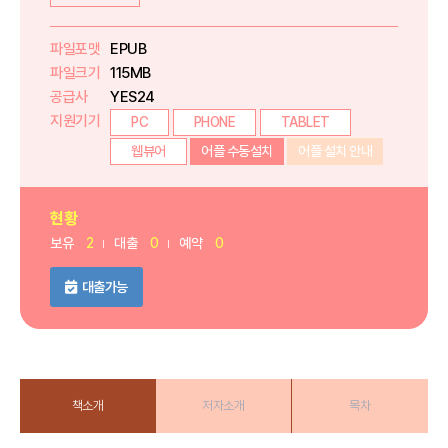
파일포맷
EPUB
파일크기
115MB
공급사
YES24
지원기기
PC
PHONE
TABLET
웹뷰어
어플 수동설치
어플 설치 안내
현황
보유
2
대출
0
예약
0
대출가능
책소개
저자소개
목차