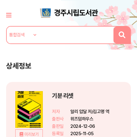
상세정보
기분 리셋
저자
알리 압달 저/김고명 역
출판사
위즈덤하우스
출판일
2024-12-06
등록일
2025-11-05
미리보기