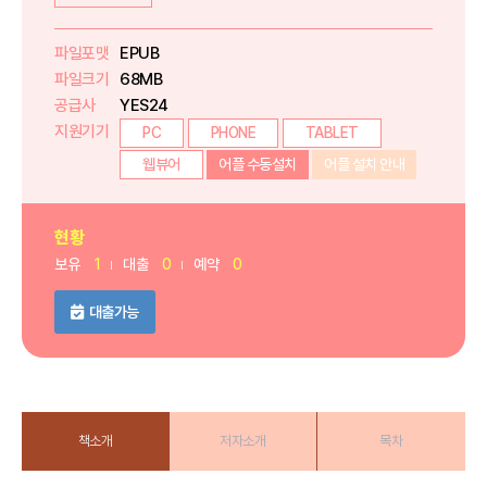
파일포맷
EPUB
파일크기
68MB
공급사
YES24
지원기기
PC
PHONE
TABLET
웹뷰어
어플 수동설치
어플 설치 안내
현황
보유
1
대출
0
예약
0
대출가능
책소개
저자소개
목차