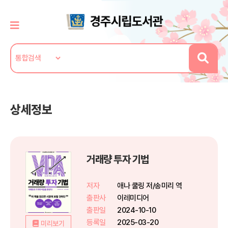
상세정보
거래량 투자 기법
저자
애나 쿨링 저/송미리 역
출판사
이레미디어
출판일
2024-10-10
등록일
2025-03-20
미리보기