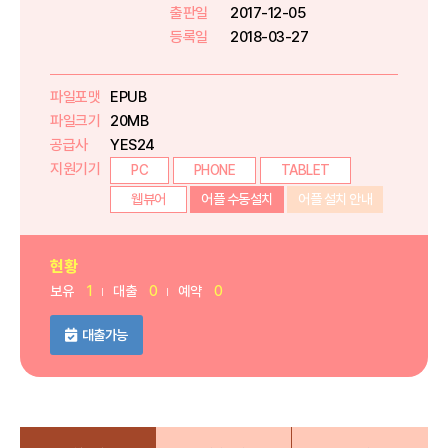
출판일
2017-12-05
등록일
2018-03-27
파일포맷
EPUB
파일크기
20MB
공급사
YES24
지원기기
PC
PHONE
TABLET
웹뷰어
어플 수동설치
어플 설치 안내
현황
보유
1
대출
0
예약
0
대출가능