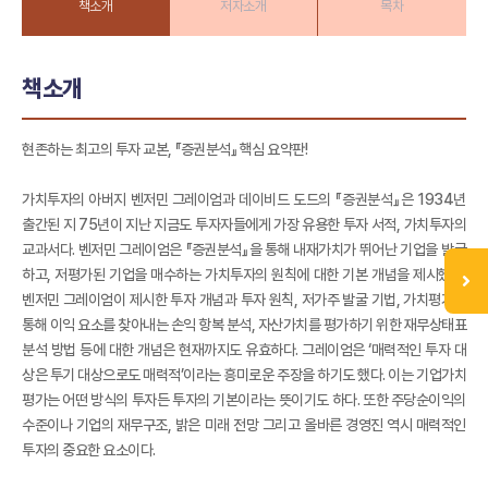
책소개
저자소개
목차
책소개
현존하는 최고의 투자 교본, 『증권분석』 핵심 요약판!
가치투자의 아버지 벤저민 그레이엄과 데이비드 도드의 『증권분석』은 1934년
출간된 지 75년이 지난 지금도 투자자들에게 가장 유용한 투자 서적, 가치투자의
교과서다. 벤저민 그레이엄은 『증권분석』을 통해 내재가치가 뛰어난 기업을 발굴
하고, 저평가된 기업을 매수하는 가치투자의 원칙에 대한 기본 개념을 제시했다.
벤저민 그레이엄이 제시한 투자 개념과 투자 원칙, 저가주 발굴 기법, 가치평가를
통해 이익 요소를 찾아내는 손익 항복 분석, 자산가치를 평가하기 위한 재무상태표
분석 방법 등에 대한 개념은 현재까지도 유효하다. 그레이엄은 ‘매력적인 투자 대
상은 투기 대상으로도 매력적’이라는 흥미로운 주장을 하기도 했다. 이는 기업가치
평가는 어떤 방식의 투자든 투자의 기본이라는 뜻이기도 하다. 또한 주당순이익의
수준이나 기업의 재무구조, 밝은 미래 전망 그리고 올바른 경영진 역시 매력적인
투자의 중요한 요소이다.