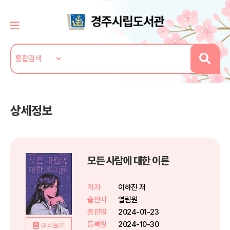
상세정보
모든 사람에 대한 이론
저자
이하진 저
출판사
열림원
출판일
2024-01-23
등록일
2024-10-30
미리보기