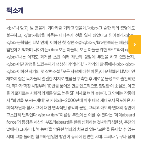
책소개
<b>“나 말고, 널 믿을게. 기다려줄 거라고 믿을게.”</br>그 숱한 악의 증명에도
불구하고, </br>세상을 이루는 대다수가 선을 잃지 않았다고 믿어볼게.</br>
</br>문학웹진 LIM 연재, 이하진 첫 장편소설!</br></br>반복되는 재난을 끊
임없이 기억하며 나아가는</br>모든 이들의, 모든 이들을 위한 SF 드라마</br>
</br>“나는 아직도 과거를 스친 여러 재난의 당일에 무엇을 하고 있었는지,
</br>어떤 감정을 느꼈는지가 생생히 기억난다.” - 작가의 말 중에서</b></br>
</br>이하진 작가의 첫 장편소설 『모든 사람에 대한 이론』이 문학웹진 LIM에 연
재하며 젊은 독자들의 열렬한 지지로 팬덤을 구축한 후 새로운 물성으로 출간되었
다. 작가가 학창 시절부터 10년을 품어온 만큼 압도적으로 정밀한 이 소설은, 이곳
을 가로지르는 사회적 의제를 밀도 높은 SF 서사로 벼려 놓는다. 그 안에는 작품에
서 “희망을 모르는 세대”로 지칭되는 2000년대 이후 태생 세대로서 목도해온 사
회적 재난과 참사, 그에 대한 연속적인 망각과 균열, 그리고 애도와 연대의 장면이
고스란히 번쩍인다.</br></br>“이론상 무엇이든 이룰 수 있다는 ‘이력absurd
force’의 등장은 세상의 부조리absurd를 한층 심화하는 것처럼”(심완선, 추천의
말에서) 그려진다. ‘이능력’을 악용한 범죄와 치료법 없는 ‘교란’을 통제할 수 없는
시대. 그를 둘러싼 혐오와 안일한 방관이 동시에 만연한 시대. 그러나 누구나 잠재