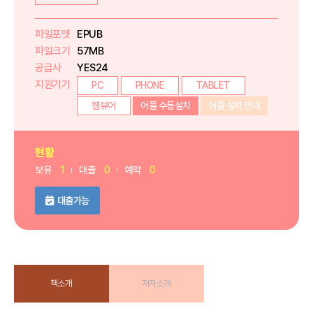
파일포맷
EPUB
파일크기
57MB
공급사
YES24
지원기기
PC
PHONE
TABLET
웹뷰어
어플 수동설치
어플 설치 안내
현황
보유
1
대출
0
예약
0
대출가능
책소개
저자소개