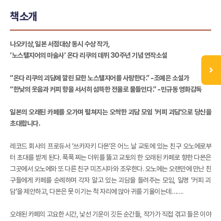
책소개
나오키상, 일본 서점대상 동시 수상 작가,
‘노스탤지어의 마술사’ 온다 리쿠의 데뷔 30주년 기념 연작소설
“온다 리쿠의 괴담에 깔린 묘한 노스탤지어를 사랑한다.” -조예은 소설가
“한낮의 웃음과 커피 향을 서서히 섬뜩한 전율로 물들인다.” -민규동 영화감독
일본의 오래된 카페를 오가며 펼쳐지는 오싹한 괴담 모임 '커피 괴담'으로 당신을
초대합니다.
레코드 회사의 프로듀서 ‘쓰카자키 다몬’은 어느 날 교토에 있는 친구 오노에로부
터 초대를 받게 된다. 푹푹 찌는 더위를 뚫고 교토의 한 오래된 카페로 향한 다몬은
그곳에서 오노에와 또 다른 친구 미즈시마와 조우한다. 오노에는 오랜만에 만난 친
구들에게 카페를 순례하며 각자 알고 있는 괴담을 들려주는 모임, 일명 ‘커피 괴
담’을 제안하고, 다몬은 못 이기는 척 자리에 앉아 귀를 기울이는데…….
오래된 카페의 고요한 시간, 낯선 기운이 깃든 순간들, 작가가 직접 겪고 들은 이야