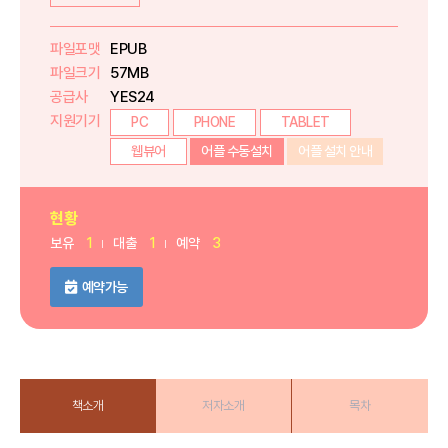
파일포맷
EPUB
파일크기
57MB
공급사
YES24
지원기기
PC
PHONE
TABLET
웹뷰어
어플 수동설치
어플 설치 안내
현황
보유
1
대출
1
예약
3
예약가능
책소개
저자소개
목차