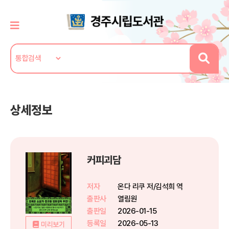
상세정보
커피괴담
저자
온다 리쿠 저/김석희 역
출판사
열림원
출판일
2026-01-15
등록일
2026-05-13
미리보기