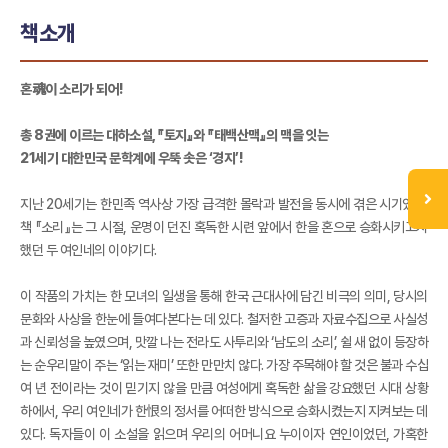
책소개
혼魂이 소리가 되어!
총 8권에 이르는 대하소설, 『토지』와 『태백산맥』의 맥을 잇는
21세기 대한민국 문학계에 우뚝 솟은 ‘경지’!
지난 20세기는 한민족 역사상 가장 급격한 몰락과 발전을 동시에 겪은 시기였다.
책 『소리』는 그 시절, 운명이 던진 혹독한 시련 앞에서 한을 혼으로 승화시키고자
했던 두 여인네의 이야기다.
이 작품의 가치는 한 모녀의 일생을 통해 한국 근대사에 담긴 비극의 의미, 당시의
문화와 사상을 한눈에 들여다본다는 데 있다. 철저한 고증과 자료수집으로 사실성
과 신뢰성을 높였으며, 맛깔 나는 전라도 사투리와 ‘남도의 소리’, 쉴 새 없이 등장하
는 순우리말이 주는 ‘읽는 재미’ 또한 만만치 않다. 가장 주목해야 할 것은 불과 수십
여 년 전이라는 것이 믿기지 않을 만큼 여성에게 혹독한 삶을 강요했던 시대 상황
하에서, 우리 여인네가 한恨의 정서를 어떠한 방식으로 승화시켰는지 지켜보는 데
있다. 독자들이 이 소설을 읽으며 우리의 어머니요 누이이자 연인이었던, 가혹한