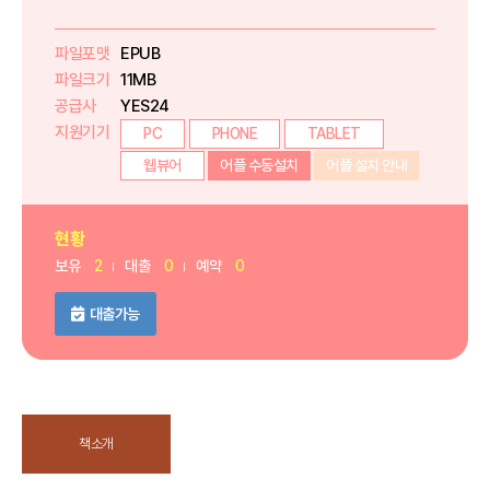
파일포맷
EPUB
파일크기
11MB
공급사
YES24
지원기기
PC
PHONE
TABLET
웹뷰어
어플 수동설치
어플 설치 안내
현황
보유
2
대출
0
예약
0
대출가능
책소개