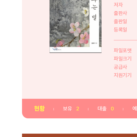
저자
출판사
출판일
등록일
파일포맷
파일크기
공급사
지원기기
현황
보유
2
대출
0