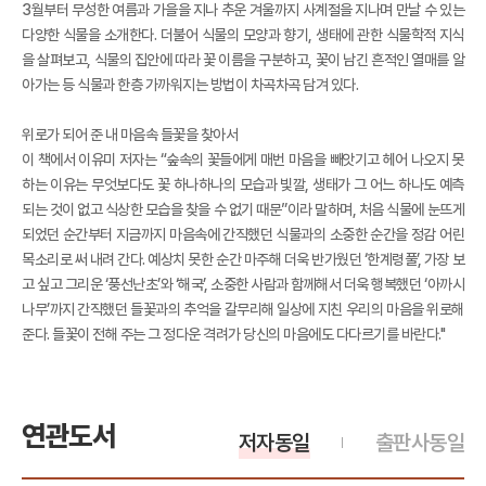
3월부터 무성한 여름과 가을을 지나 추운 겨울까지 사계절을 지나며 만날 수 있는
다양한 식물을 소개한다. 더불어 식물의 모양과 향기, 생태에 관한 식물학적 지식
을 살펴보고, 식물의 집안에 따라 꽃 이름을 구분하고, 꽃이 남긴 흔적인 열매를 알
아가는 등 식물과 한층 가까워지는 방법이 차곡차곡 담겨 있다.
위로가 되어 준 내 마음속 들꽃을 찾아서
이 책에서 이유미 저자는 “숲속의 꽃들에게 매번 마음을 빼앗기고 헤어 나오지 못
하는 이유는 무엇보다도 꽃 하나하나의 모습과 빛깔, 생태가 그 어느 하나도 예측
되는 것이 없고 식상한 모습을 찾을 수 없기 때문”이라 말하며, 처음 식물에 눈뜨게
되었던 순간부터 지금까지 마음속에 간직했던 식물과의 소중한 순간을 정감 어린
목소리로 써 내려 간다. 예상치 못한 순간 마주해 더욱 반가웠던 ‘한계령풀’, 가장 보
고 싶고 그리운 ‘풍선난초’와 ‘해국’, 소중한 사람과 함께해서 더욱 행복했던 ‘아까시
나무’까지 간직했던 들꽃과의 추억을 갈무리해 일상에 지친 우리의 마음을 위로해
준다. 들꽃이 전해 주는 그 정다운 격려가 당신의 마음에도 다다르기를 바란다."
연관도서
저자동일
출판사동일