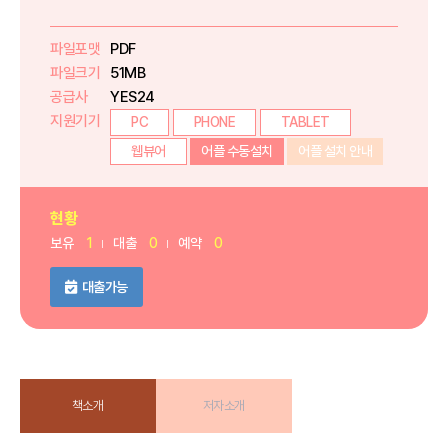
파일포맷
PDF
파일크기
51MB
공급사
YES24
지원기기
PC
PHONE
TABLET
웹뷰어
어플 수동설치
어플 설치 안내
현황
보유
1
대출
0
예약
0
대출가능
책소개
저자소개