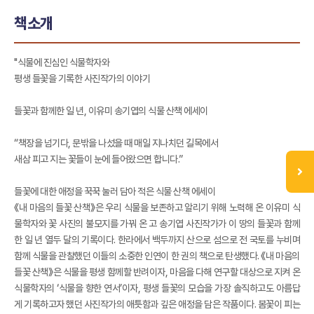
책소개
"식물에 진심인 식물학자와
평생 들꽃을 기록한 사진작가의 이야기
들꽃과 함께한 일 년, 이유미 송기엽의 식물 산책 에세이
“책장을 넘기다, 문밖을 나섰을 때 매일 지나치던 길목에서
새삼 피고 지는 꽃들이 눈에 들어왔으면 합니다.”
들꽃에 대한 애정을 꾹꾹 눌러 담아 적은 식물 산책 에세이
《내 마음의 들꽃 산책》은 우리 식물을 보존하고 알리기 위해 노력해 온 이유미 식
물학자와 꽃 사진의 불모지를 가꿔 온 고 송기엽 사진작가가 이 땅의 들꽃과 함께
한 일 년 열두 달의 기록이다. 한라에서 백두까지 산으로 섬으로 전 국토를 누비며
함께 식물을 관찰했던 이들의 소중한 인연이 한 권의 책으로 탄생했다. 《내 마음의
들꽃 산책》은 식물을 평생 함께할 반려이자, 마음을 다해 연구할 대상으로 지켜 온
식물학자의 ‘식물을 향한 연서’이자, 평생 들꽃의 모습을 가장 솔직하고도 아름답
게 기록하고자 했던 사진작가의 애틋함과 깊은 애정을 담은 작품이다. 봄꽃이 피는