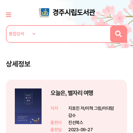
상세정보
오늘은, 별자리 여행
저자
지호진 저/이혁 그림/이대암
감수
출판사
진선북스
출판일
2023-09-27