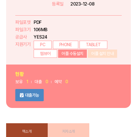
등록일
2023-12-08
파일포맷
PDF
파일크기
106MB
공급사
YES24
지원기기
PC
PHONE
TABLET
웹뷰어
어플 수동설치
어플 설치 안내
현황
보유
1
대출
0
예약
0
대출가능
책소개
저자소개