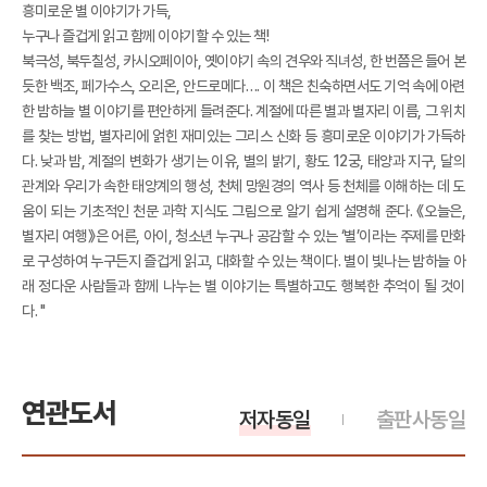
흥미로운 별 이야기가 가득,
누구나 즐겁게 읽고 함께 이야기할 수 있는 책!
북극성, 북두칠성, 카시오페이아, 옛이야기 속의 견우와 직녀성, 한 번쯤은 들어 본
듯한 백조, 페가수스, 오리온, 안드로메다…. 이 책은 친숙하면서도 기억 속에 아련
한 밤하늘 별 이야기를 편안하게 들려준다. 계절에 따른 별과 별자리 이름, 그 위치
를 찾는 방법, 별자리에 얽힌 재미있는 그리스 신화 등 흥미로운 이야기가 가득하
다. 낮과 밤, 계절의 변화가 생기는 이유, 별의 밝기, 황도 12궁, 태양과 지구, 달의
관계와 우리가 속한 태양계의 행성, 천체 망원경의 역사 등 천체를 이해하는 데 도
움이 되는 기초적인 천문 과학 지식도 그림으로 알기 쉽게 설명해 준다. 《오늘은,
별자리 여행》은 어른, 아이, 청소년 누구나 공감할 수 있는 ‘별’이라는 주제를 만화
로 구성하여 누구든지 즐겁게 읽고, 대화할 수 있는 책이다. 별이 빛나는 밤하늘 아
래 정다운 사람들과 함께 나누는 별 이야기는 특별하고도 행복한 추억이 될 것이
다. "
연관도서
저자동일
출판사동일