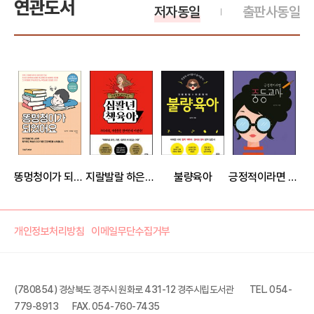
연관도서
저자동일
출판사동일
똥멍청이가 되었어요
지랄발랄 하은맘의 십팔년 책육아
불량육아
긍정적이라면 중등교사
개인정보처리방침
이메일무단수집거부
(780854) 경상북도 경주시 원화로 431-12 경주시립도서관
TEL. 054-
779-8913
FAX. 054-760-7435