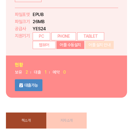
파일포맷
EPUB
파일크기
26MB
공급사
YES24
지원기기
PC
PHONE
TABLET
웹뷰어
어플 수동설치
어플 설치 안내
현황
보유
2
대출
1
예약
0
대출가능
책소개
저자소개