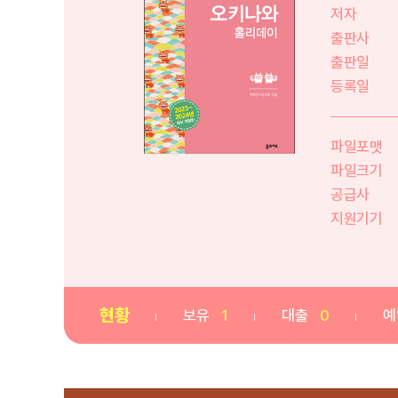
저자
출판사
출판일
등록일
파일포맷
파일크기
공급사
지원기기
현황
보유
1
대출
0
예