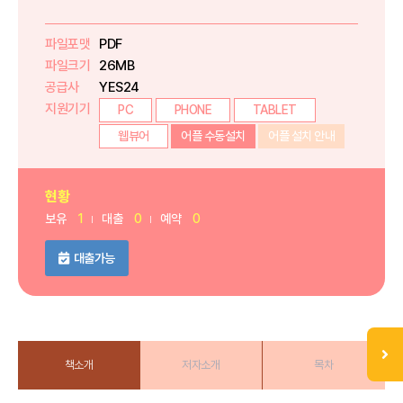
파일포맷
PDF
파일크기
26MB
공급사
YES24
지원기기
PC
PHONE
TABLET
웹뷰어
어플 수동설치
어플 설치 안내
현황
보유
1
대출
0
예약
0
대출가능
책소개
저자소개
목차