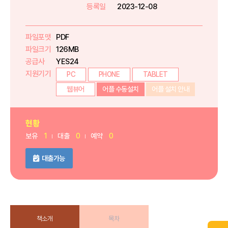
등록일
2023-12-08
파일포맷
PDF
파일크기
126MB
공급사
YES24
지원기기
PC
PHONE
TABLET
웹뷰어
어플 수동설치
어플 설치 안내
현황
보유
1
대출
0
예약
0
대출가능
책소개
목차