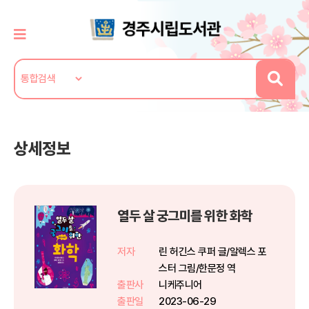
상세정보
열두 살 궁그미를 위한 화학
저자
린 허긴스 쿠퍼 글/알렉스 포
스터 그림/한문정 역
출판사
니케주니어
출판일
2023-06-29