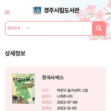
상세정보
한국사 버스
저자
박찬구 글/서선미 그림
출판사
니케주니어
출판일
2022-07-06
등록일
2022-12-05