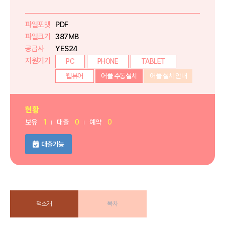
파일포맷
PDF
파일크기
387MB
공급사
YES24
지원기기
PC
PHONE
TABLET
웹뷰어
어플 수동설치
어플 설치 안내
현황
보유
1
대출
0
예약
0
대출가능
책소개
목차