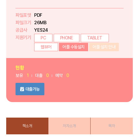
파일포맷
PDF
파일크기
26MB
공급사
YES24
지원기기
PC
PHONE
TABLET
웹뷰어
어플 수동설치
어플 설치 안내
현황
보유
1
대출
0
예약
0
대출가능
책소개
저자소개
목차