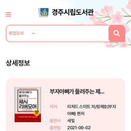
상세정보
부자아빠가 들려주는 제시 리버모어 (개정판)
저자
리처드 스미트 저/정재호(부자
아빠) 편저
출판사
새빛
출판일
2021-09-02