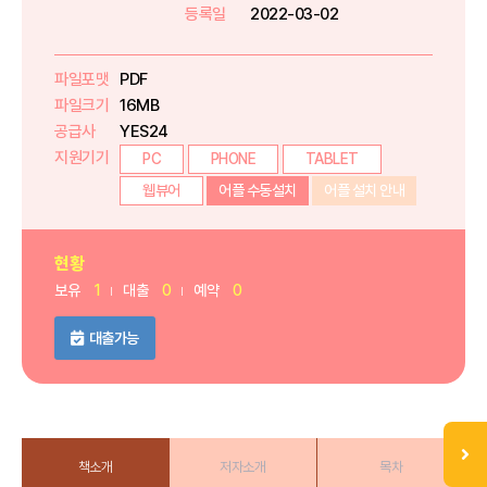
등록일
2022-03-02
파일포맷
PDF
파일크기
16MB
공급사
YES24
지원기기
PC
PHONE
TABLET
웹뷰어
어플 수동설치
어플 설치 안내
현황
보유
1
대출
0
예약
0
대출가능
책소개
저자소개
목차