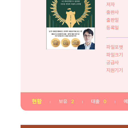
저자
출판사
출판일
등록일
파일포맷
파일크기
공급사
지원기기
현황
보유
2
대출
0