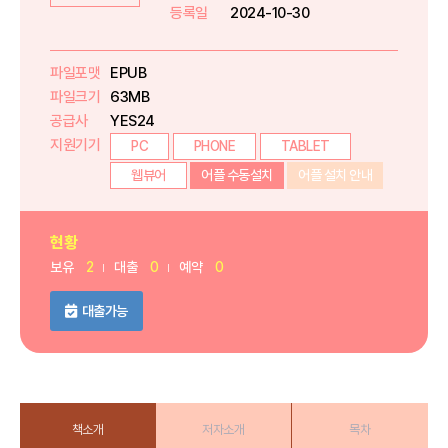
등록일
2024-10-30
파일포맷
EPUB
파일크기
63MB
공급사
YES24
지원기기
PC
PHONE
TABLET
웹뷰어
어플 수동설치
어플 설치 안내
현황
보유
2
대출
0
예약
0
대출가능
책소개
저자소개
목차