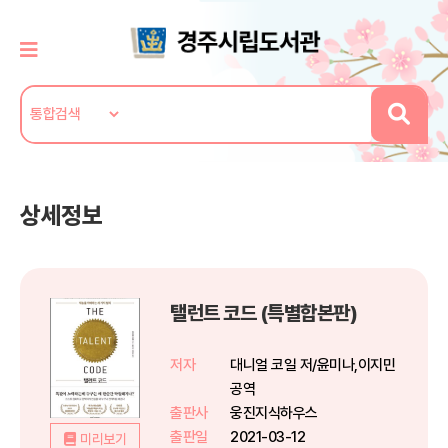
상세정보
탤런트 코드 (특별합본판)
저자
대니얼 코일 저/윤미나,이지민
공역
출판사
웅진지식하우스
출판일
2021-03-12
미리보기