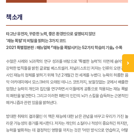
책소개
타고난 유전자, 꾸준한 노력, 좋은 환경만으로 설명되지 않던
‘재능 폭발’의 비밀을 밝히는 3가지 코드
2021 특별합본판 : 매뉴얼북 『재능을 폭발시키는 52가지 학습의 기술』 수록
수많은 사례와 뇌과학의 연구 성과를 바탕으로 '특별한 능력'의 이면에 숨어있던
강력한 법칙들을 밝힌 글로벌 베스트셀러. 저널리스트인 저자는 인류의 오랜 관심
사인 재능의 정체를 밝히기 위해 1년 2개월간 전 세계를 누볐다. 뉴욕의 허름한 음
악 아카데미에서 모스크바의 오래된 테니스 코트까지, 보잘것없는 곳에서 배출한
엄청난 능력의 개인과 집단을 연구하면서 이들에게 공통으로 적용되는 재능 폭발
의 패턴을 발견한다. 그리고 이러한 패턴이 인간의 뇌가 스킬을 습득하는 근본적인
메커니즘과 관련 있음을 밝혀낸다.
방대한 취재의 결과물인 이 책은 재능에 대한 낡은 관념을 바꾸고 우리가 가진 놀
라운 가능성의 증거를 제시한다. 저자는 개인의 소질이나 적성이 중요하긴 하지만,
능력을 발휘하는 데 결정적인 영향을 끼치는 것은 '어떤 방식으로 연습하고, 어떻