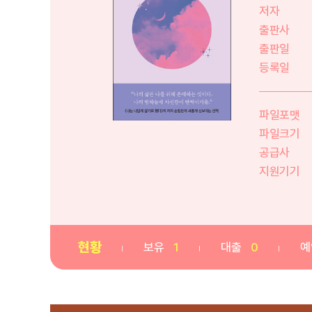
저자
출판사
출판일
등록일
파일포맷
파일크기
공급사
지원기기
현황
보유
1
대출
0
예