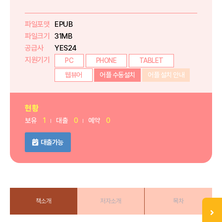
파일포맷
EPUB
파일크기
31MB
공급사
YES24
지원기기
PC
PHONE
TABLET
웹뷰어
어플 수동설치
어플 설치 안내
현황
보유
1
대출
0
예약
0
대출가능
책소개
저자소개
목차