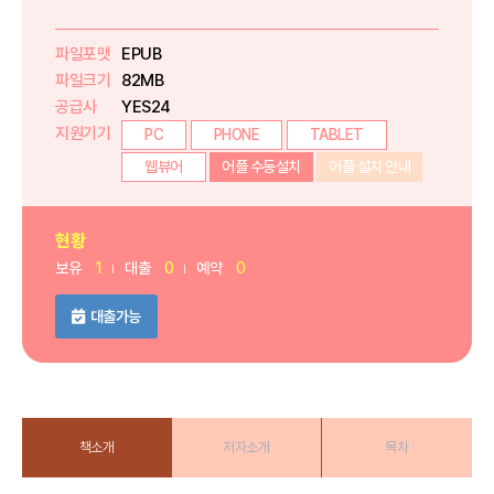
파일포맷
EPUB
파일크기
82MB
공급사
YES24
지원기기
PC
PHONE
TABLET
웹뷰어
어플 수동설치
어플 설치 안내
현황
보유
1
대출
0
예약
0
대출가능
책소개
저자소개
목차